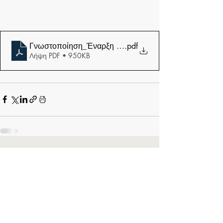
Γνωστοποίηση_Έναρξη λειτουργίας της ψηφιακής υπηρε
.pdf
Λήψη PDF • 950KB
Σχόλια
Γράψτε ένα σχόλιο...