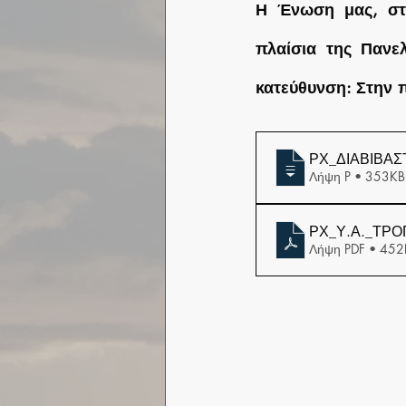
Η Ένωση μας, στη 
πλαίσια της Πανελ
κατεύθυνση: Στην 
ΡΧ_ΔΙΑΒΙΒΑΣ
Λήψη P • 353KB
ΡΧ_Υ.Α._ΤΡΟ
Λήψη PDF • 452