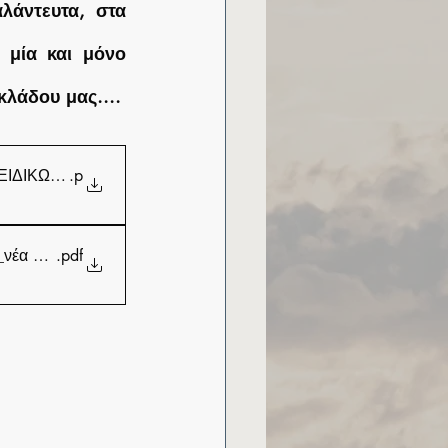
άντευτα, στα 
μία και μόνο 
κλάδου μας....
ΕΙΔΙΚΩΝ ΤΜΗΜΑΤΩΝ_ΦΟΡΕΙΣ_signed
.p
 παραρτήματα 5-6_Β΄ 5360
.pdf