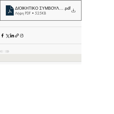
ΔΙΟΙΚΗΤΙΚΟ ΣΥΜΒΟΥΛΙΟ ΙΟΥΝΙΟΥ 2026
.pdf
Λήψη PDF • 525KB
Σχόλια
Γράψτε ένα σχόλιο...
Μάθετε πρώτοι τα νέα μας