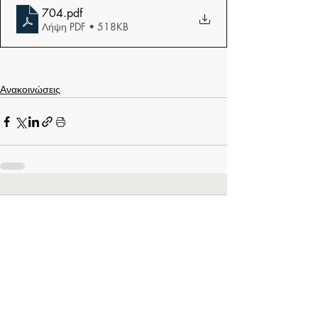
704
.pdf
Λήψη PDF • 518KB
Ανακοινώσεις
Σχόλια
Γράψτε ένα σχόλιο...