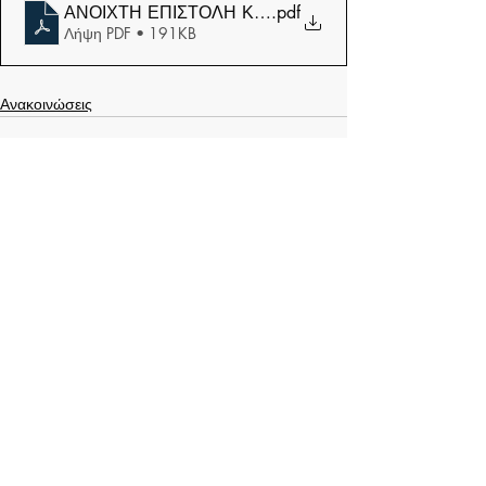
ΑΝΟΙΧΤΗ ΕΠΙΣΤΟΛΗ ΚΑΤΑΓΓΕΛΙΑ ΠΝΟ-ΚΙΝΔ
.pdf
Λήψη PDF • 191KB
Ανακοινώσεις
Σχόλια
Γράψτε ένα σχόλιο...
Μάθετε πρώτοι τα νέα μας